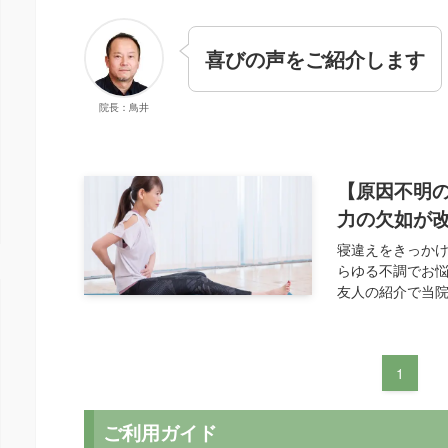
喜びの声をご紹介します
院長：鳥井
【原因不明
力の欠如が
寝違えをきっかけ
らゆる不調でお悩
友人の紹介で当院
1
ご利用ガイド