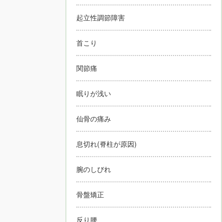
起立性調節障害
首こり
関節痛
眠りが浅い
仙骨の痛み
息切れ(脊柱が原因)
腕のしびれ
骨盤矯正
反り腰