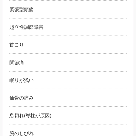
緊張型頭痛
起立性調節障害
首こり
関節痛
眠りが浅い
仙骨の痛み
息切れ(脊柱が原因)
腕のしびれ