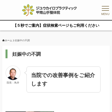
MENU
【５秒でご案内】症状検索ページもご利用ください
ホーム
妊娠中の不調
妊娠中の不調
当院での改善事例をご紹介
します
院長：鳥井