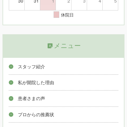
30
31
1
2
3
4
5
休院日
メニュー
スタッフ紹介
私が開院した理由
患者さまの声
プロからの推薦状