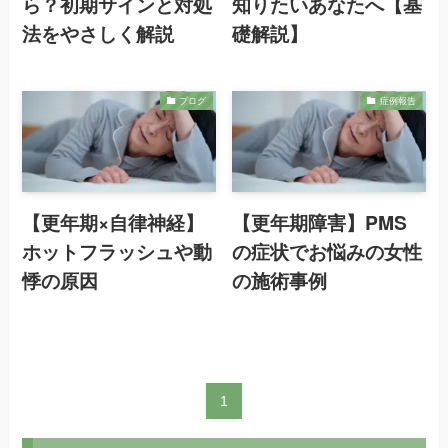
ら？初期サインと対処
知りたいあなたへ【基
法をやさしく解説
礎解説】
ブログ
症例報告
【更年期×自律神経】
【更年期障害】PMS
ホットフラッシュや動
の症状でお悩みの女性
悸の原因
の施術事例
1