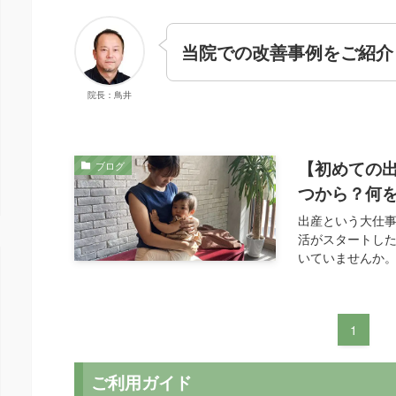
当院での改善事例をご紹介
院長：鳥井
【初めての
ブログ
つから？何
出産という大仕
活がスタートし
いていませんか。
1
ご利用ガイド