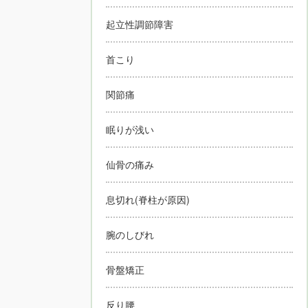
起立性調節障害
首こり
関節痛
眠りが浅い
仙骨の痛み
息切れ(脊柱が原因)
腕のしびれ
骨盤矯正
反り腰