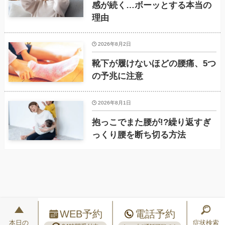
感が続く…ボーッとする本当の
理由
2026年8月2日
靴下が履けないほどの腰痛、5つ
の予兆に注意
2026年8月1日
抱っこでまた腰が!?繰り返すぎ
っくり腰を断ち切る方法
WEB予約
電話予約
本日の
症状検索