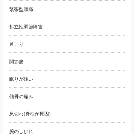
緊張型頭痛
起立性調節障害
首こり
関節痛
眠りが浅い
仙骨の痛み
息切れ(脊柱が原因)
腕のしびれ