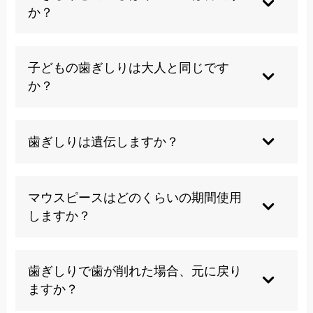
煙、カフェインの摂取は症状を悪化させる可能性
か？
があります。
歯ぎしりは歯をこすり合わせる動作で音が出ます
が、食いしばりは歯を強く噛みしめる動作で音は
子どもの歯ぎしりは大人と同じです
出ません。どちらも歯や顎に負担をかけます。
か？
子どもの歯ぎしりは成長過程で起こることが多
く、乳歯から永久歯への生え変わり時期に自然に
歯ぎしりは遺伝しますか？
改善することがあります。大人の歯ぎしりとは原
因が異なります。
直接的な遺伝はありませんが、顎の形や歯並び、
ストレスへの反応パターンなど、間接的に影響す
マウスピースはどのくらいの期間使用
る要因が遺伝する可能性があります。
しますか？
根本原因が改善されるまで継続的な使用が必要で
す。個人差がありますが、多くの場合は長期間の
歯ぎしりで歯が削れた場合、元に戻り
使用が前提となります。
ますか？