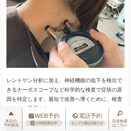
レントゲン分析に加え、神経機能の低下を検出で
きるナーボスコープなど科学的な検査で症状の原
因を特定します。最短で改善へ導くために、検査
はとても重要です。
WEB予約
電話予約
本日の
症状検索
24時間受付中
タップで通話可能です
予約状況
はこちら
一般的な整体院では…