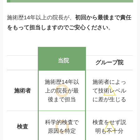
施術歴14年以上の院長が、
初回から最後まで責任
をもって担当しますのでご安心ください
。
当院
グループ院
施術歴14年以
施術者によっ
施術者
上の
院長が最
て
技術レベル
後まで担当
に差が生じる
科学的検査で
検査をせず
説
検査
原因を特定
明も不十分