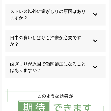
削れた歯は自然に元に戻ることはありません。必
要に応じて詰め物や被せ物による修復治療が必要
ストレス以外に歯ぎしりの原因はあり
になります。
ますか？
噛み合わせの異常、睡眠障害、薬の副作用、遺伝
的要因など、複数の原因が複合的に関与している
日中の食いしばりも治療が必要です
ことが多いです。
か？
日中の食いしばりも歯や顎に負担をかけるため、
意識的にコントロールする必要があります。スト
歯ぎしりが原因で顎関節症になること
レス管理や正しい姿勢の維持が重要です。
はありますか？
歯ぎしりは顎関節症の主要な原因の一つです。継
続的な負担により顎関節に炎症や変形が生じ、痛
みや開口障害を引き起こす可能性があります。