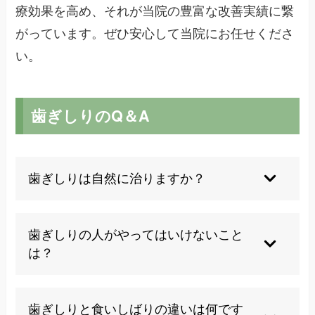
療効果を高め、それが当院の豊富な改善実績に繋
がっています。ぜひ安心して当院にお任せくださ
い。
歯ぎしりのQ＆A
歯ぎしりは自然に治りますか？
歯ぎしりの多くは無意識に行われる習慣的な行為
であり、自然治癒は期待できません。ストレスや
歯ぎしりの人がやってはいけないこと
噛み合わせなどの根本原因にアプローチする必要
は？
があります。
硬い食べ物を避け、日中の食いしばりを意識的に
控えることが重要です。また、過度な飲酒や喫
歯ぎしりと食いしばりの違いは何です