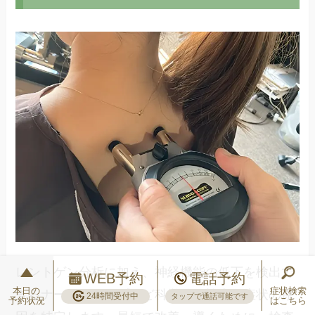
レントゲン分析に加え、神経機能の低下を検出で
WEB予約
電話予約
本日の
症状検索
きるナーボスコープなど科学的な検査で症状の原
24時間受付中
タップで通話可能です
予約状況
はこちら