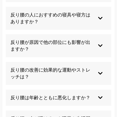
骨格の特徴は遺伝的影響がありますが、反り腰の
多くは後天的な生活習慣や筋バランスの問題が原
反り腰の人におすすめの寝具や寝方は
因です。
ありますか？
適度な硬さのマットレスで、膝下にクッションを
入れて膝を軽く曲げる仰向け寝がおすすめです。
反り腰が原因で他の部位にも影響が出
ますか？
はい、股関節痛、膝痛、肩こり、頭痛など全身に
影響が及ぶ可能性があります。姿勢は全身のバラ
反り腰の改善に効果的な運動やストレ
ンスに関わります。
ッチは？
腹筋強化、股関節前面のストレッチ、臀筋強化が
基本です。ただし個人の状態に応じた適切な指導
反り腰は年齢とともに悪化しますか？
が重要です。
筋力低下や柔軟性の低下により、適切な対策を取
らなければ年齢とともに悪化する傾向がありま