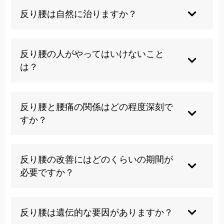
反り腰は自然に治りますか？
反り腰は生活習慣や筋バランスの問題が原因のた
め、自然治癒は期待できません。適切な運動療法
反り腰の人がやってはいけないこと
と姿勢改善により、意識的な取り組みが必要で
は？
す。
腰を反らす動作の継続、ハイヒールの常用、腹筋
を無視した背筋強化、長時間の不良姿勢維持は避
反り腰と腰痛の関係はどの程度深刻で
けるべきです。
すか？
反り腰は慢性腰痛の主要原因の一つで、放置する
と椎間板ヘルニアや脊柱管狭窄症などの重篤な疾
反り腰の改善にはどのくらいの期間が
患に進行する可能性があります。
必要ですか？
個人差がありますが、適切な施術と運動療法を継
続すれば、3～6ヶ月で明確な改善を実感できるこ
反り腰は遺伝的な要因がありますか？
とが多いです。