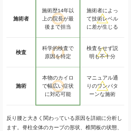
施術歴14年以
施術者によっ
施術者
上の
院長が最
て
技術レベル
後まで担当
に差が生じる
科学的検査で
検査をせず
説
検査
原因を特定
明も不十分
本物のカイロ
マニュアル通
施術
で幅広い
症状
りの
ワンパタ
に対応可能
ーンな施術
反り腰と大きく関わっている原因を詳細に分析し
ます。脊柱全体のカーブの形状、椎間板の状態、