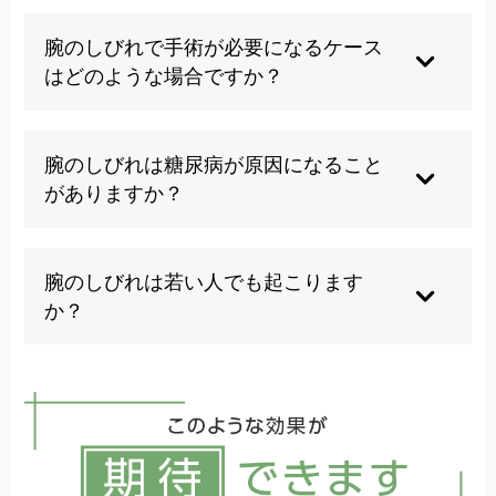
片側のしびれは頚椎症性神経根症や椎間板ヘルニ
アが多く、両側の場合は頚椎症性脊髄症や糖尿病
腕のしびれで手術が必要になるケース
性神経障害の可能性があります。症状の範囲によ
はどのような場合ですか？
り原因疾患が推測できます。
保存的治療で改善されない重度の神経圧迫や、日
常生活に著しい支障をきたす症状、筋力低下や麻
腕のしびれは糖尿病が原因になること
痺が進行している場合に手術が検討されます。
がありますか？
糖尿病性神経障害により腕のしびれが生じること
があります。通常は両足先から始まり、両手や両
腕のしびれは若い人でも起こります
腕へ広がる特徴があります。血糖値のコントロー
か？
ルが重要になります。
胸郭出口症候群は20～30代の若い女性に多く見ら
れます。また、長時間のパソコン作業やスマート
フォン使用により、若い世代でもストレートネッ
クが原因の腕のしびれが増加しています。