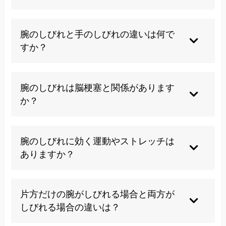
化する恐れがあるため、早期の専門的な対処をお
勧めします。
長時間同じ姿勢を続ける、重い荷物を持つ、首を
極端に反らす動作は避けてください。また、腕枕
腕のしびれと手のしびれの違いは何で
での睡眠や肘を深く曲げた状態での作業も症状を
すか？
悪化させる可能性があります。
腕のしびれは肩から手首までの範囲に生じ、手の
しびれは主に手指に現れます。原因となる神経の
腕のしびれは脳梗塞と関係があります
圧迫部位や範囲が異なるため、症状の現れ方や治
か？
療アプローチも変わります。
片側の腕と足に同時にしびれが現れ、顔の動かし
にくさや言語障害を伴う場合は脳梗塞の可能性が
腕のしびれに効く運動やストレッチは
あります。このような症状は緊急を要するため、
ありますか？
即座に医療機関を受診してください。
首や肩周りの筋肉をほぐすストレッチや適度な運
動は効果的です。ただし、間違った方法は症状を
片方だけの腕がしびれる場合と両方が
悪化させる恐れがあるため、専門家の指導のもと
しびれる場合の違いは？
で行うことが重要です。