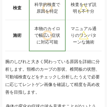
科学的検査で
検査をせず
説
検査
原因を特定
明も不十分
本物のカイロ
マニュアル通
施術
で幅広い
症状
りの
ワンパタ
に対応可能
ーンな施術
腕のしびれと大きく関わっている原因を詳細に分
析します。頸椎のカーブの形状、椎間板の状態、
可動域検査などをチェックし分析したうえで必要
に応じてレントゲン画像を確認して精度を高め改
善を目指します。
身体の変化や症状の波を見逃すことがないよう