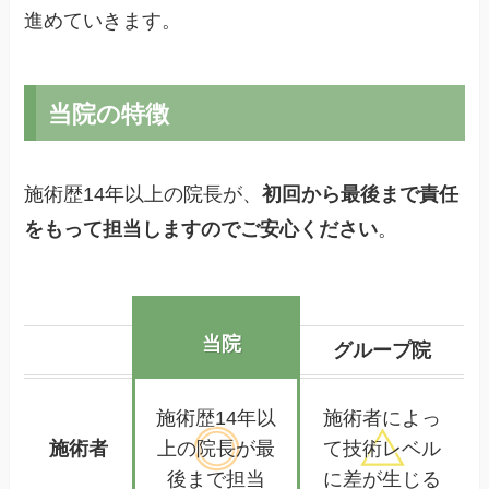
進めていきます。
当院の特徴
施術歴14年以上の院長が、
初回から最後まで責任
をもって担当しますのでご安心ください
。
当院
グループ院
施術歴14年以
施術者によっ
施術者
上の
院長が最
て
技術レベル
後まで担当
に差が生じる