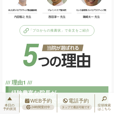
「プロからの推薦状」で全文をご紹介
経験豊富な院長が
問診から施術まで担当
WEB予約
電話予約
本日の
症状検索
24時間受付中
タップで通話可能です
予約状況
はこちら