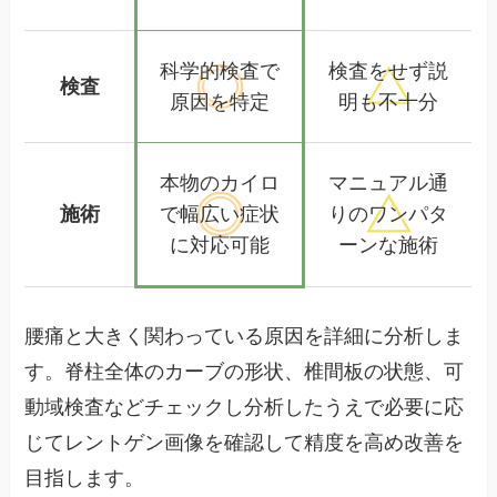
科学的検査で
検査をせず
説
検査
原因を特定
明も不十分
本物のカイロ
マニュアル通
施術
で幅広い
症状
りの
ワンパタ
に対応可能
ーンな施術
腰痛と大きく関わっている原因を詳細に分析しま
す。脊柱全体のカーブの形状、椎間板の状態、可
動域検査などチェックし分析したうえで必要に応
じてレントゲン画像を確認して精度を高め改善を
目指します。