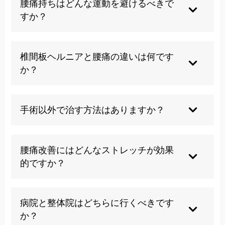
腰痛持ちはどんな運動を避けるべきで
すか？
高負荷な運動や無理な姿勢を伴う動作は避けてく
ださい。
椎間板ヘルニアと腰痛の違いは何です
か？
椎間板ヘルニアは神経圧迫による特定の疾患名で
すが、腰痛は広範な症状名です。
手術以外で治す方法はありますか？
運動療法や物理療法など非手術的治療がありま
す。
腰痛改善にはどんなストレッチが効果
的ですか？
腰痛の種類によって違ってきます。逆に痛めてし
まう場合もあるので専門家に相談してください。
病院と整体院はどちらに行くべきです
か？