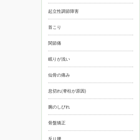
起立性調節障害
首こり
関節痛
眠りが浅い
仙骨の痛み
息切れ(脊柱が原因)
腕のしびれ
骨盤矯正
反り腰