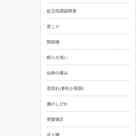
起立性調節障害
首こり
関節痛
眠りが浅い
仙骨の痛み
息切れ(脊柱が原因)
腕のしびれ
骨盤矯正
反り腰