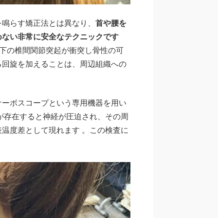
を鳴らす矯正法とは異なり、
首や腰を
めない非常に安全なテクニックです
上下の椎間関節突起が衝突し骨性の可
る回旋を加えることは、周辺組織への
ナーボスコープという専用機器を用い
が存在すると神経が圧迫され、その周
温度差として現れます 。この検査に
。