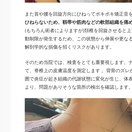
また首や腰を回旋方向にひねってボキボキ矯正音
ひねらないため、靱帯や筋肉などの軟部組織を痛
(もちろん術者によりますが)頚椎を回旋させると
動制限が発生するため、この状態から伸展や更な
解剖学的な損傷を招くリスクがあります。​
そのため当院では、検査をとても重要視します。
て、脊椎上の皮膚温度を測定します 。背骨のズレ
囲で炎症が起き組織の代謝状態に変化が生じ、体表
より、問題がありそうな箇所の検出を確認します