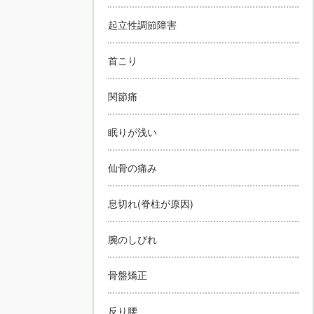
起立性調節障害
首こり
関節痛
眠りが浅い
仙骨の痛み
息切れ(脊柱が原因)
腕のしびれ
骨盤矯正
反り腰