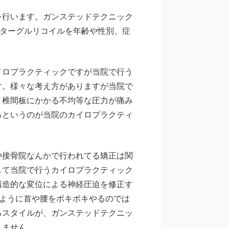
を行います。ガンステッドテクニック
.、ターグルリコイルを年齢や性別、症
イロプラクティックですが当院で行う
す。様々な考え方がありますが当院で
、椎間板にかかる不均等な圧力が痛み
るというのが当院のカイロプラクティ
や接骨院なんかで行われてる矯正は関
して当院で行うカイロプラクティック
構造的な変位による神経圧迫を修正す
のように首や腰をボキボキやるのでは
るスタイルが、ガンステッドテクニッ
りません。