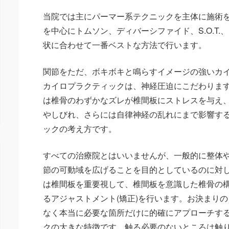
当院では主にパーマー系テクニックを主体に施術
を中心にトムソン、ディバーシファイド、S.O.T
状に合わせて一番ベストな方法で行います。
関節をただ、ボキボキと鳴らすイメージの強いカ
カイロプラクティックは、神経圧迫にこだわりま
は椎骨のわずかなズレが椎間板にストレスを与え
やしびれ、さらには自律神経の乱れにまで影響す
ックの考え方です。
すべての治療院とはいいませんが、一般的に整体
節の可動域を広げることを目的としているのに対
は椎間板を重要視して、椎間板を意識した椎骨の
るアジャストメント(矯正)を行います。お決まり
なく本当に必要な箇所だけに的確にアプローチす
クの大きな特徴です。触る必要のないところは触