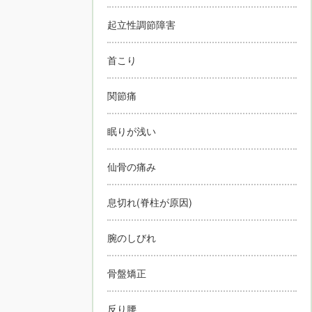
起立性調節障害
首こり
関節痛
眠りが浅い
仙骨の痛み
息切れ(脊柱が原因)
腕のしびれ
骨盤矯正
反り腰