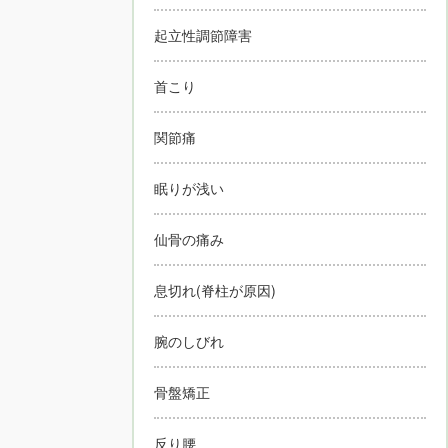
起立性調節障害
首こり
関節痛
眠りが浅い
仙骨の痛み
息切れ(脊柱が原因)
腕のしびれ
骨盤矯正
反り腰