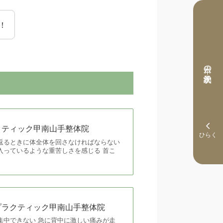
！
本日の予約状況
ラクティック甲南山手整体院
返るときに体全体を回さなければならない
入っているような重苦しさを感じる 首こ
ロプラクティック甲南山手整体院
集中できない 急に背中に激しい痛みが走