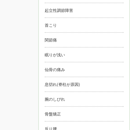
起立性調節障害
首こり
関節痛
眠りが浅い
仙骨の痛み
息切れ(脊柱が原因)
腕のしびれ
骨盤矯正
反り腰