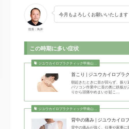
今月もよろしくお願いいたします
院長：鳥井
この時期に多い症状
ジユウカイロプラクティック甲南山…
首こり | ジユウカイロプ
朝起きたときに首が回らず、振り
パソコン作業中に首の奥に鉄板が
りから頭痛やめまいが起こ…
ジユウカイロプラクティック甲南山…
背中の痛み | ジユウカイ
背中の痛みが強く、仕事や家事に