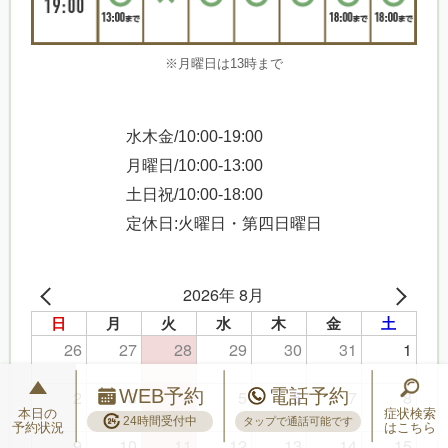
※月曜日は13時まで
水木金/10:00-19:00
月曜日/10:00-13:00
土日祝/10:00-18:00
定休日:火曜日・第四日曜日
2026年 8月
日
月
火
水
木
金
土
26
27
28
29
30
31
1
2
3
4
5
7
8
WEB予約
電話予約
6
本日の
症状検索
24時間受付中
タップで通話可能です
予約状況
はこちら
9
10
11
12
13
14
15