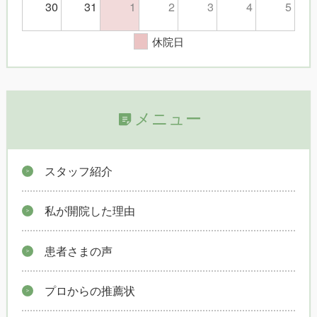
30
31
1
2
3
4
5
休院日
メニュー
スタッフ紹介
私が開院した理由
患者さまの声
プロからの推薦状