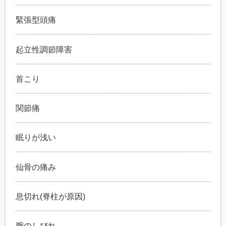
緊張型頭痛
起立性調節障害
首こり
関節痛
眠りが浅い
仙骨の痛み
息切れ(脊柱が原因)
腕のしびれ